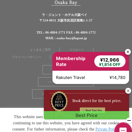
ラ・ジェント・ホテル大阪ベイ
〒554-0031 大阪市此花区桜島1-1-57
TEL : 06-4804-1771 FAX : 06-4804-1772
MAIL : osaka-bay@lagent.jp
よくあるご質問
リクルート
プライバシーポリシー
ご利用規約
お問い合わせ
Membership
¥12,966
Rate
¥1,814 OFF
グループホテル一覧
Rakuten Travel
¥14,780
パンフレットダウンロード
団体様用パンフレットダウンロード
宿泊同意書
This website uses cookies to improve your user experience. By
continuing to use this website, you have agreed with our cookie
consent. For futher information, please check the
Private Policy
.