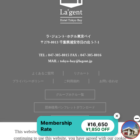
ラ･ジェント･ホテル東京ベイ
〒279-0013 千葉県浦安市日の出 5-7-1
TEL : 047-305-8015 FAX : 047-305-8016
MAIL : tokyo-bay@lagent.jp
よくあるご質問
リクルート
プライバシーポリシー
ご利用規約
お問い合わせ
グループホテル一覧
団体様用パンフレットダウンロード
宿泊同意書
Membership
¥16,650
Rate
¥1,850 OFF
This website uses cookies to improve your user experience. By
continuing to use this website, you have agreed with our cookie