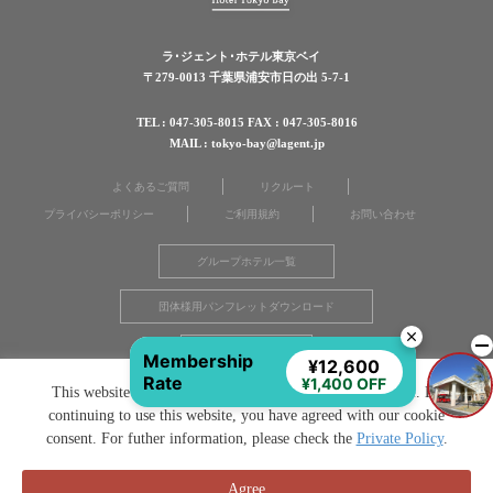
ラ･ジェント･ホテル東京ベイ
〒279-0013 千葉県浦安市日の出 5-7-1
TEL : 047-305-8015 FAX : 047-305-8016
MAIL : tokyo-bay@lagent.jp
よくあるご質問
リクルート
プライバシーポリシー
ご利用規約
お問い合わせ
グループホテル一覧
団体様用パンフレットダウンロード
宿泊同意書
Membership
¥12,600
Rate
¥1,400 OFF
This website uses cookies to improve your user experience. By
continuing to use this website, you have agreed with our cookie
consent. For futher information, please check the
Private Policy
.
Agree
©La'gent Group