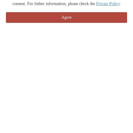
consent. For futher information, please check the
Private Policy
.
Agree
预订
La'gent Hotel冲绳北谷
〒904-0115冲绳县中头部北谷町美浜25-3
Mapcode : 33555055*26
TEL : 098-926-0210
FAX : 098-926-0211
MAIL :
okinawa-chatan@lagent.jp
⬛︎
那霸机场 58号线 大约45分钟 那霸机场 高速公路→冲绳
南IC→国体道路→酒店 大约35分钟 ※所需要的时间会根
据交通状况不同。