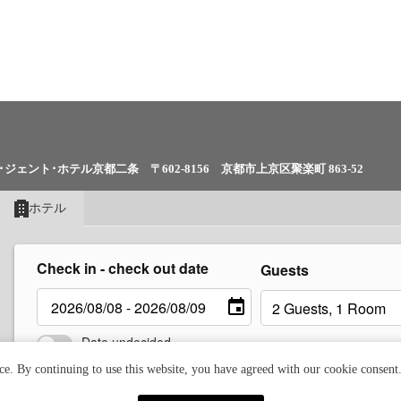
･ジェント･ホテル京都二条
〒602-8156 京都市上京区聚楽町 863-52
L : 075-823-6655 FAX : 075-823-6656
MAIL : info-kyotonijo@lagent.jp
ホテル
Check in - check out date
くあるご質問
リクルート
プライバシーポリシー
Guests
グループホテル一覧
パンフレットダウンロード
宿泊
Date undecided
ce. By continuing to use this website, you have agreed with our cookie consent
'gent Group