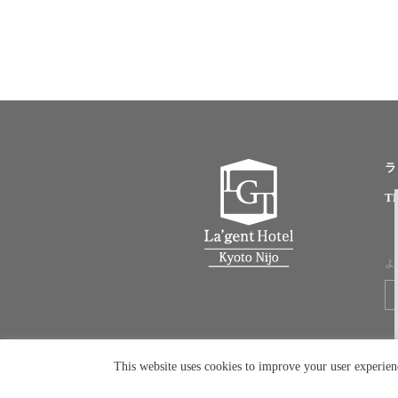
ラ
TE
よ
This website uses cookies to improve your user experien
©La