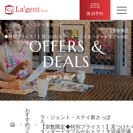
宿泊予約
ラ・ジェント・ステイ新さっぽ
ろ 【室数限定
◆特別プライス！】見つけたらラッキー！スタンダードダブルがお
OFFERS &
トク！大浴場完備おすすめプラン
DEALS
おすすめプラン
お
す
ラ・ジェント・ステイ新さっぽ
す
め
【室数限定◆特別プライス！】見つけた
プ
タンダードダブルがおトク！大浴場完備