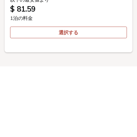
This website uses cookies to improve your user experience. By
continuing to use this website, you have agreed with our cookie
consent. For futher information, please check the
Private Policy
.
Agree
ご予約
ENJOY CHATAN
沖縄本島の中部にある北谷(ちゃたん) は沖縄とアメリカ
のミックスカルチャーを感じることができる人気のリゾ
ート地。
アメリカ西海岸をテーマに北谷の魅力を詰め込んだ